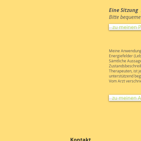
Eine Sitzung
i
Bitte bequeme
zu meinen P
Meine Anwendunge
Energiefelder (Le
Sämtliche Aussage
Zustandsbeschreib
Therapeuten, ist 
unterstützend begl
Vom Arzt verschri
zu meinen 
Kontakt