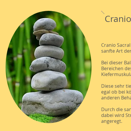
Cranio
Cranio Sacral
sanfte Art de
Bei dieser Ba
Bereichen de
Kiefermuskula
Diese sehr ti
egal ob bei k
anderen Beh
Durch die sa
dabei wird St
angeregt.